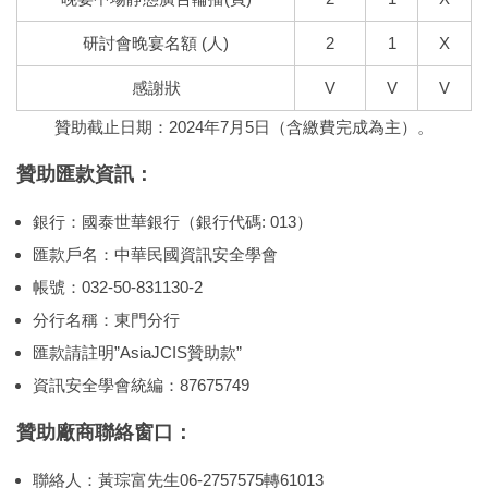
研討會晚宴名額 (人)
2
1
X
感謝狀
V
V
V
贊助截止日期：2024年7月5日（含繳費完成為主）。
贊助匯款資訊：
銀行：國泰世華銀行（銀行代碼: 013）
匯款戶名：中華民國資訊安全學會
帳號：032-50-831130-2
分行名稱：東門分行
匯款請註明”AsiaJCIS贊助款”
資訊安全學會統編：87675749
贊助廠商聯絡窗口：
聯絡人：黃琮富先生06-2757575轉61013