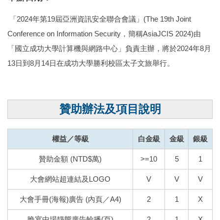
「2024年第19屆亞洲資訊安全聯合會議」(The 19th Joint
Conference on Information Security，簡稱AsiaJCIS 2024)由
「國立成功大學計算機與網路中心」負責主辦，將於2024年8月
13日到8月14日在成功大學勝利校區太子文旅舉行。
贊助辦法及項目說明
權益／等級
白金級
金級
銀級
贊助金額 (NTD$萬)
>=10
5
1
大會網站超連結及LOGO
V
V
V
大會手冊(海報)廣告 (內頁／A4)
2
1
X
晚宴中場靜態廣告輪播(頁)
2
1
X