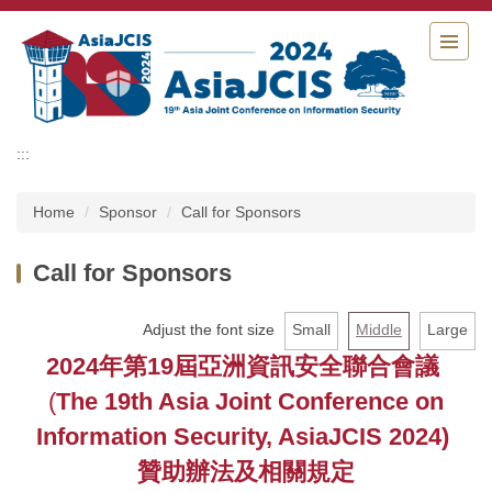
Jump
to
the
main
content
block
:::
Home
Sponsor
Call for Sponsors
Call for Sponsors
Adjust the font size
Small
Middle
Large
2024年第
19
屆亞洲資訊安全聯合會議
(
The 19th Asia Joint Conference on
Information Security, AsiaJCIS 2024)
贊助辦法及相關規定